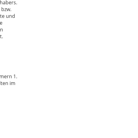
nhabers.
 bzw.
lte und
be
on
t.
mern 1.
lten im