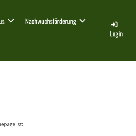
us
Nachwuchsförderung
Login
epage ist: