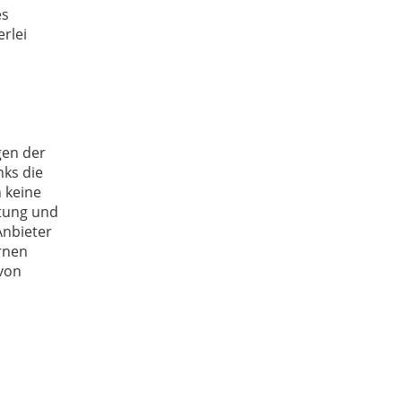
es
rlei
gen der
nks die
 keine
ltung und
Anbieter
ernen
 von